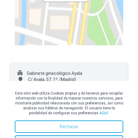
Gabinete ginecológico Ayala
C/ Ayala, 57, 1º,
(Madrid)
+34 919155209
Este sitio web utiliza Cookies propias y de terceros para recopilar
información con la finalidad de mejorar nuestros servicios, para
mostrarle publicidad relacionada con sus preferencias, así como
analizar sus hábitos de navegación. El usuario tiene la
posibilidad de configurar sus preferencias
AQUI.
© Copyright Top Doctors 2026. All Right Reserved. Designed and Developed by
Top Doctors |
Términos y condiciones
|
Política de Cookies
|
Política de privacidad
Rechazar